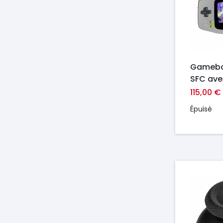
Gamebo
SFC ave
Laminé
115,00 €
Épuisé
Prix