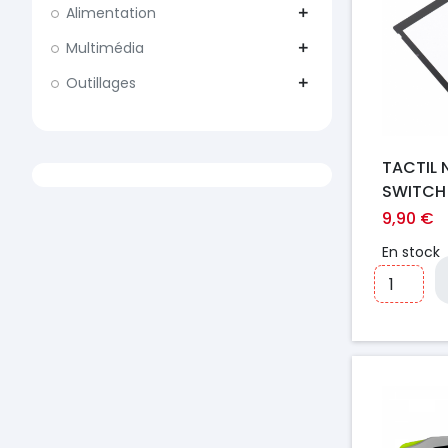
Alimentation
add
Multimédia
add
Outillages
add
TACTIL 
SWITCH
9,90 €
En stock
Prix