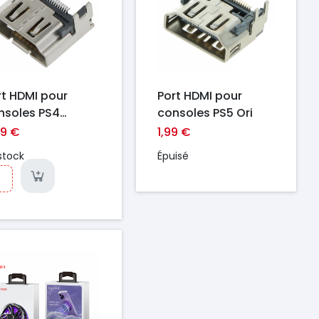
rt HDMI pour
Port HDMI pour
nsoles PS4
consoles PS5 Ori
o/PS4 Slim Ori
39 €
1,99 €
stock
Épuisé
ix