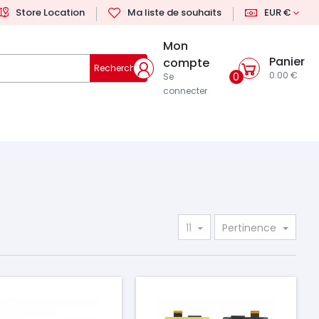
Store Location
Ma liste de souhaits
EUR €
Mon
Panier
compte
Rechercher
0.00 €
0
Se
connecter
11
Pertinence
ix
Prix