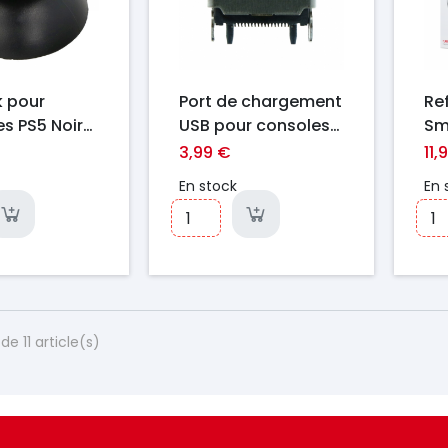
k pour
Port de chargement
Re
s PS5 Noir
USB pour consoles
Sm
Xbox One S HDMI Ori
Ma
3,99 €
11,
EA
En stock
En 
Ve
An
de 11 article(s)