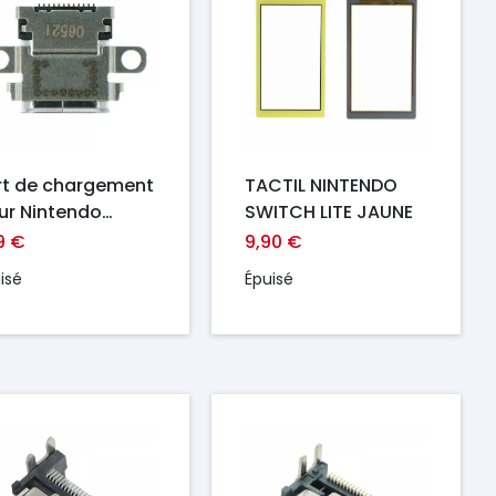
rt de chargement
TACTIL NINTENDO
ur Nintendo
SWITCH LITE JAUNE
itch Ori
9 €
9,90 €
isé
Épuisé
ix
Prix