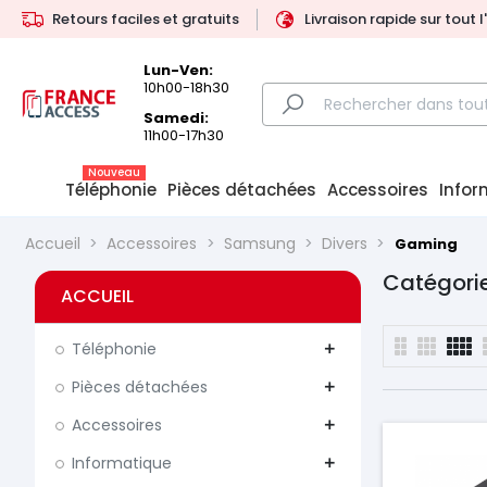
Retours faciles et gratuits
Livraison rapide sur tout 
Lun-Ven:
10h00-18h30
Samedi:
11h00-17h30
Nouveau
Téléphonie
Pièces détachées
Accessoires
Infor
Accueil
Accessoires
Samsung
Divers
Gaming
Catégori
ACCUEIL
Téléphonie
add
Pièces détachées
add
Accessoires
add
Informatique
add
Prix