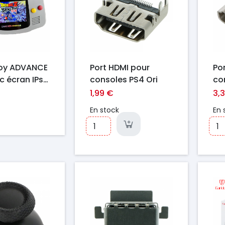
y ADVANCE
Port HDMI pour
Po
c écran IPs
consoles PS4 Ori
co
Pr
1,99 €
3,
En stock
En 
Prix
Pr