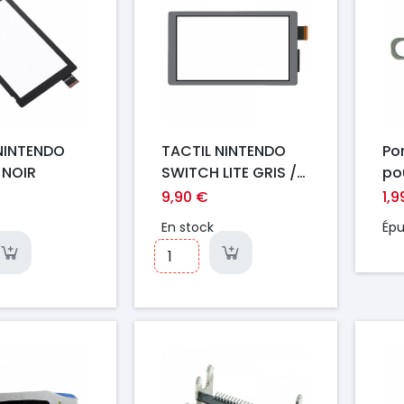
NINTENDO
TACTIL NINTENDO
Po
 NOIR
SWITCH LITE GRIS /
po
BLANC
Sw
9,90 €
1,9
En stock
Épu
Prix
Pr