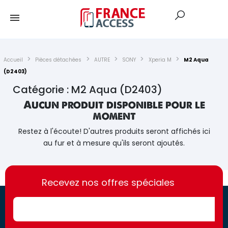
Accueil
Pièces détachées
AUTRE
SONY
Xperia M
M2 Aqua
(D2403)
Catégorie : M2 Aqua (D2403)
Aucun produit disponible pour le
moment
Restez à l'écoute! D'autres produits seront affichés ici
au fur et à mesure qu'ils seront ajoutés.
https://france-
https://france-
access.fr
Recevez nos offres spéciales
access.fr