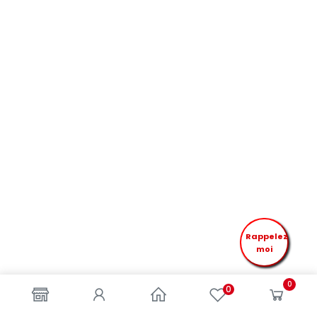
Rappelez
moi
0
0