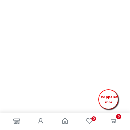
Rappelez
moi
0
0