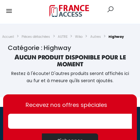
Accueil
Pièces détachées
AUTRE
Wiko
Autres
Highway
Catégorie : Highway
Aucun produit disponible pour le
moment
Restez à l'écoute! D'autres produits seront affichés ici
au fur et à mesure qu'ils seront ajoutés.
https://france-
https://france-
access.fr
Recevez nos offres spéciales
access.fr