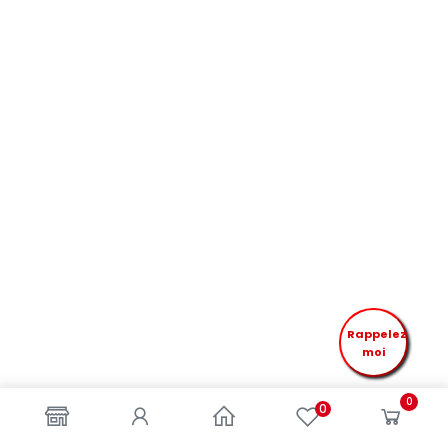
Rappelez
moi
0
0