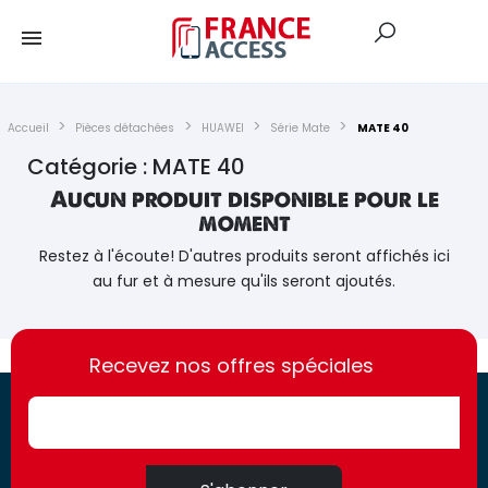
Accueil
Pièces détachées
HUAWEI
Série Mate
MATE 40
Catégorie : MATE 40
Aucun produit disponible pour le
moment
Restez à l'écoute! D'autres produits seront affichés ici
au fur et à mesure qu'ils seront ajoutés.
https://france-
https://france-
access.fr
Recevez nos offres spéciales
access.fr