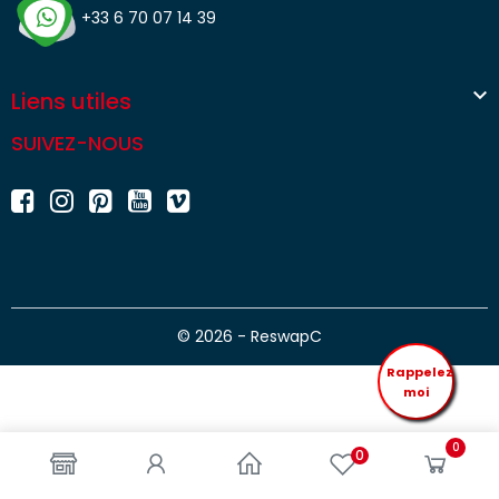
+33 6 70 07 14 39

Liens utiles
SUIVEZ-NOUS
© 2026 - ReswapC
Rappelez
moi
0
0