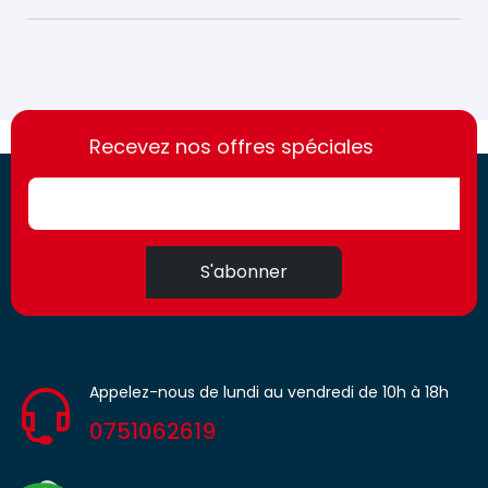
https://france-
https://france-
access.fr
Recevez nos offres spéciales
access.fr
S'abonner
Appelez-nous de lundi au vendredi de 10h à 18h
0751062619