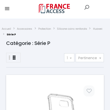
Accueil
Accessoires
Protection
Silicone coins renforcés
Huawei
Série P
Catégorie : Série P
1
Pertinence
Prix