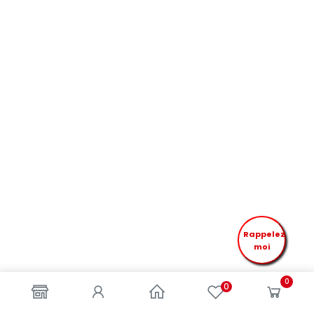
Rappelez
moi
0
0