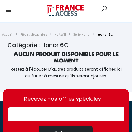
Accueil
Pièces détachées
HUAWEI
Série Honor
Honor 6C
Catégorie : Honor 6C
Aucun produit disponible pour le
moment
Restez à l'écoute! D'autres produits seront affichés ici
au fur et à mesure qu'ils seront ajoutés.
https://france-
https://france-
access.fr
Recevez nos offres spéciales
access.fr