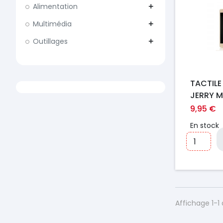
Alimentation
add
Multimédia
add
Outillages
add
TACTILE
JERRY 
9,95 €
En stock
Affichage 1-1 