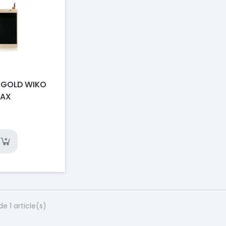
 GOLD WIKO
MAX
de 1 article(s)