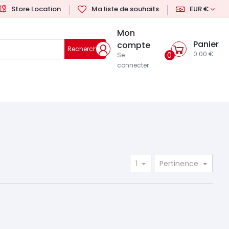
Store Location
Ma liste de souhaits
EUR €
Mon
Panier
compte
Rechercher
0.00 €
0
Se
connecter
1
Pertinence