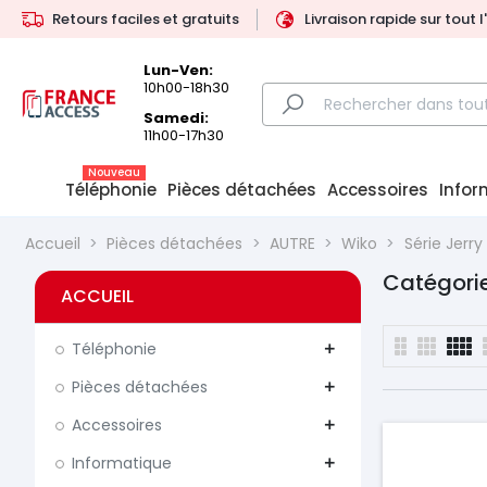
Retours faciles et gratuits
Livraison rapide sur tout 
Lun-Ven:
10h00-18h30
Samedi:
11h00-17h30
Nouveau
Téléphonie
Pièces détachées
Accessoires
Infor
Accueil
Pièces détachées
AUTRE
Wiko
Série Jerry
Catégorie
ACCUEIL
Téléphonie
add
Pièces détachées
add
Accessoires
add
Informatique
add
Prix