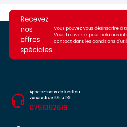
https://france-
https://france-
access.fr
access.fr
Recevez
nos
Vous pouvez vous désinscrire à 
Vous trouverez pour cela nos in
offres
contact dans les conditions d'utili
spéciales
Appelez-nous de lundi au
vendredi de 10h à 18h
0751062619