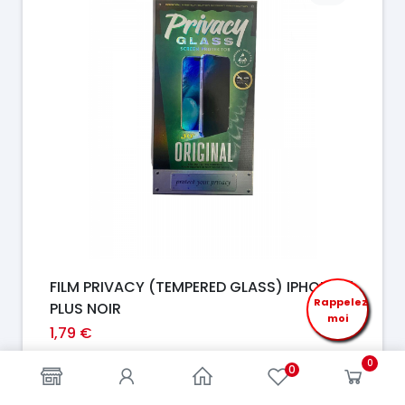
FILM PRIVACY (TEMPERED GLASS) IPHONE 15
Rappelez
PLUS NOIR
moi
1,79 €
En stock
0
0