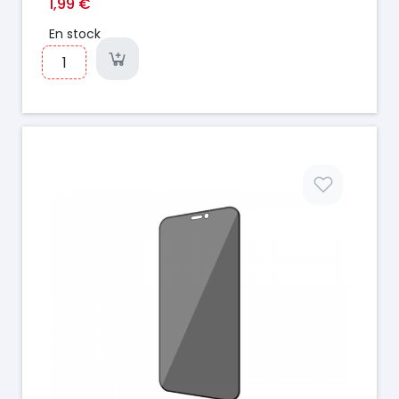
1,99 €
En stock
Prix