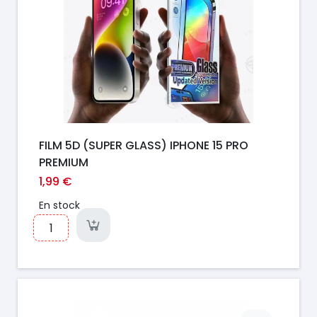
FILM 5D (SUPER GLASS) IPHONE 15 PRO
PREMIUM
1,99 €
En stock
Prix