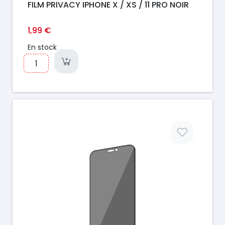
FILM PRIVACY IPHONE X / XS / 11 PRO NOIR
1,99 €
En stock
Prix