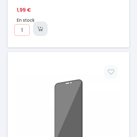
1,99 €
En stock
Prix