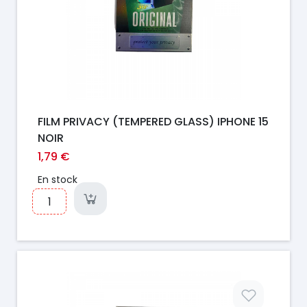
FILM PRIVACY (TEMPERED GLASS) IPHONE 15
NOIR
1,79 €
En stock
Prix