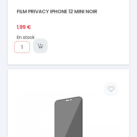
FILM PRIVACY IPHONE 12 MINI NOIR
1,99 €
En stock
Prix