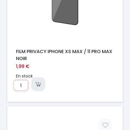
FILM PRIVACY IPHONE XS MAX / 11 PRO MAX
NOIR
1,99 €
En stock
Prix