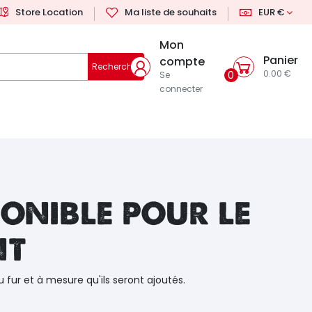
Store Location
Ma liste de souhaits
EUR €
Mon
Panier
compte
Rechercher
0.00 €
0
Se
connecter
onible pour le
nt
u fur et à mesure qu'ils seront ajoutés.