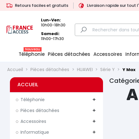
Retours faciles et gratuits
Livraison rapide sur tout 
Lun-Ven:
10h00-18h30
Samedi:
11h00-17h30
Nouveau
Téléphonie
Pièces détachées
Accessoires
Infor
Accueil
Pièces détachées
HUAWEI
Série Y
Y Max
Catégorie
ACCUEIL
A
Téléphonie
add
Pièces détachées
add
Accessoires
add
Informatique
add