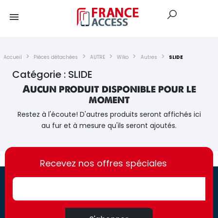
Accueil
Pièces détachées
AUTRE
Wiko
Autres
SLIDE
Catégorie : SLIDE
Aucun produit disponible pour le
moment
Restez à l'écoute! D'autres produits seront affichés ici
au fur et à mesure qu'ils seront ajoutés.
https://france-
https://france-
access.fr
Recevez nos offres spéciales
access.fr