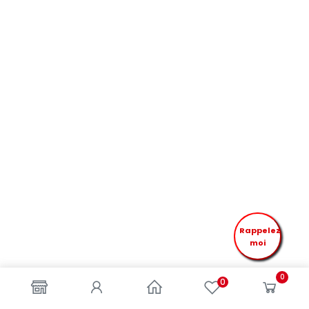
Rappelez
moi
0
0