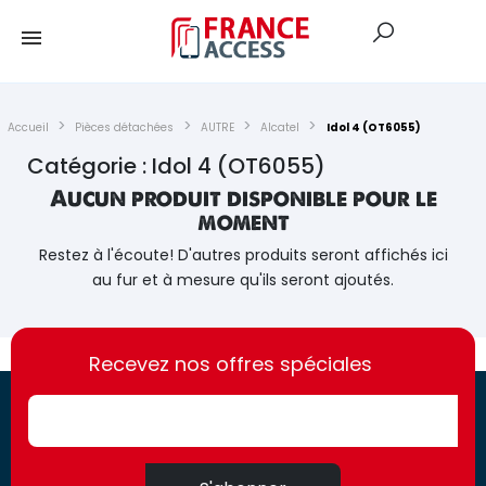
Accueil
Pièces détachées
AUTRE
Alcatel
Idol 4 (OT6055)
Catégorie : Idol 4 (OT6055)
Aucun produit disponible pour le
moment
Restez à l'écoute! D'autres produits seront affichés ici
au fur et à mesure qu'ils seront ajoutés.
https://france-
https://france-
access.fr
Recevez nos offres spéciales
access.fr