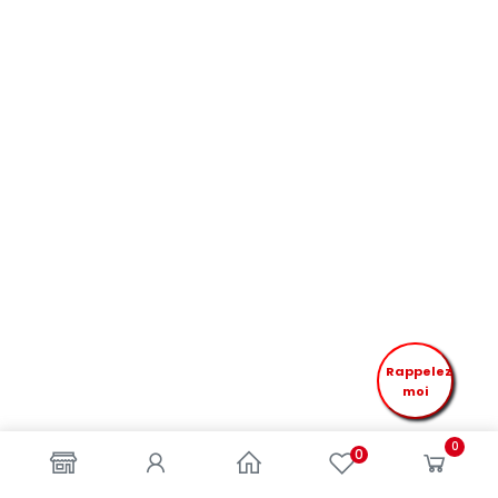
Rappelez
moi
0
0