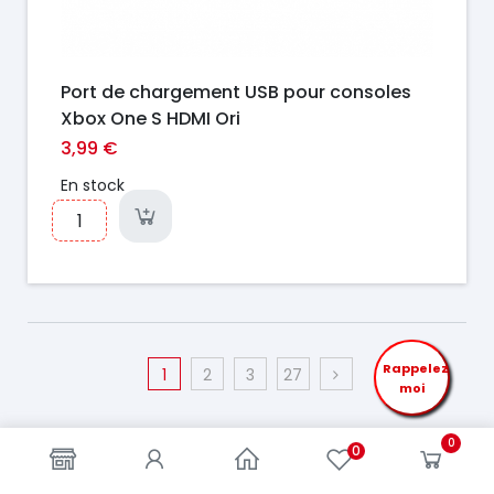
Port de chargement USB pour consoles
Xbox One S HDMI Ori
3,99 €
En stock
Rappelez
1
2
3
27
moi
0
0
https://france-
https://france-
access.fr