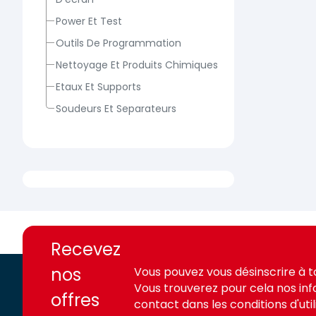
Power Et Test
Outils De Programmation
Nettoyage Et Produits Chimiques
Etaux Et Supports
Soudeurs Et Separateurs
https://france-
https://france-
access.fr
access.fr
Recevez
nos
Vous pouvez vous désinscrire à 
Vous trouverez pour cela nos in
offres
contact dans les conditions d'utili