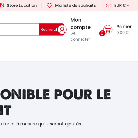
Store Location
Ma liste de souhaits
EUR €
Mon
Panier
compte
Rechercher
0.00 €
0
Se
connecter
onible pour le
nt
u fur et à mesure qu'ils seront ajoutés.