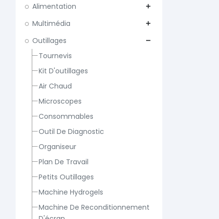
Alimentation
add
Multimédia
add
Outillages
remove
Tournevis
Kit D'outillages
Air Chaud
Microscopes
Consommables
Outil De Diagnostic
Organiseur
Plan De Travail
Petits Outillages
Machine Hydrogels
Machine De Reconditionnement
D'écran