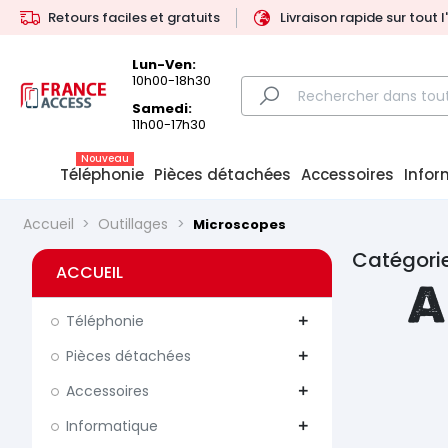
Retours faciles et gratuits
Livraison rapide sur tout 
Lun-Ven:
10h00-18h30
Samedi:
11h00-17h30
Nouveau
Téléphonie
Pièces détachées
Accessoires
Infor
Accueil
Outillages
Microscopes
Catégorie
ACCUEIL
A
Téléphonie
add
Pièces détachées
add
Accessoires
add
Informatique
add