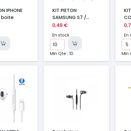
TON IPHONE
KIT PIETON
KI
 boite
SAMSUNG S7 /
CO
S7EDG COMPATIBLE
0,49 €
0,
En stock
En 
Min Qte : 10.
Min 
Prix
Pr