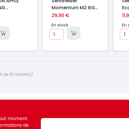
ON APPLE
Sennheiser
Se
NG
Momentum M2 IEG
Ec
UE POP-UP
Noir
Bl
29,90 €
11,
En stock
En 
 de 61 article(s)
tout moment.
formations de