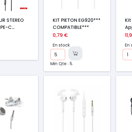
UR STEREO
KIT PIETON EG920***
Ki
YPE-C
COMPATIBLE***
Ap
5 Z FLIP 6
US
0,79 €
11,
VER METAL
- 
En stock
En 
(Bo
Min Qte : 5.
Prix
Pr