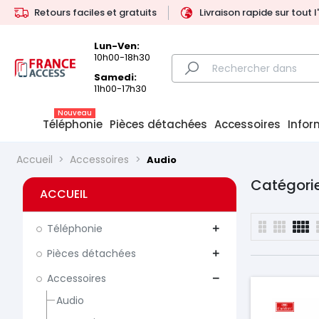
Retours faciles et gratuits
Livraison rapide sur tout 
Lun-Ven:
10h00-18h30
Samedi:
11h00-17h30
Nouveau
Téléphonie
Pièces détachées
Accessoires
Infor
Accueil
Accessoires
Audio
Catégorie
ACCUEIL
Téléphonie
add
Pièces détachées
add
Accessoires
remove
Audio
Prix