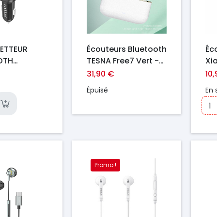
ETTEUR
Écouteurs Bluetooth
Éc
OTH
TESNA Free7 Vert -
Xi
ONCTION
ANC, Bluetooth 5.4
6 P
31,90 €
10
M ET-M87
et Autonomie
Épuisé
En 
Longue Durée
Pr
Promo !
Prix