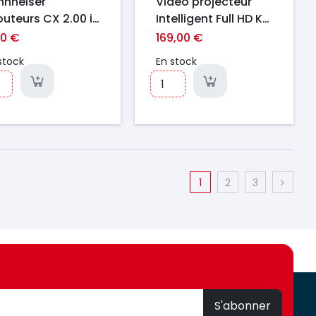
nnheiser
Vidéo projecteur
outeurs CX 2.00 i
Intelligent Full HD K1
anc
avec Batterie
90 €
169,00 €
Intégrée - Portable
stock
En stock
& WiFi
1
2
3
S'abonner