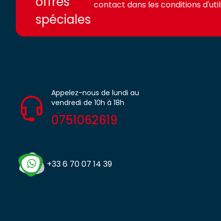
offres
contact dans les conditions d'utili
spéciales
Appelez-nous de lundi au
vendredi de 10h à 18h
0751062619
+33 6 70 07 14 39