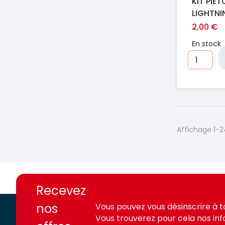
KIT PIET
LIGHTNI
GENERIQ
2,00 €
En stock
Affichage 1-24
https://france-
https://france-
access.fr
access.fr
Recevez
nos
Vous pouvez vous désinscrire à 
Vous trouverez pour cela nos in