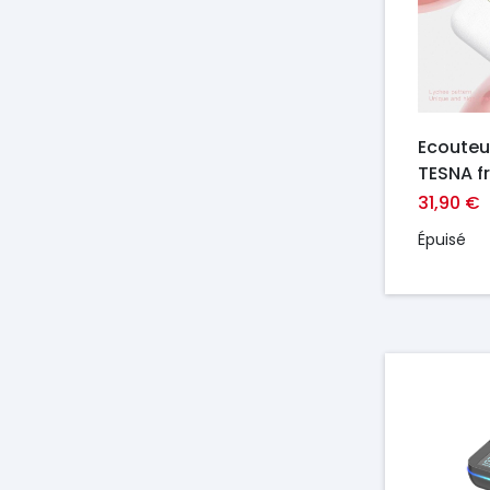
Ecouteur
TESNA f
31,90 €
Épuisé
Prix