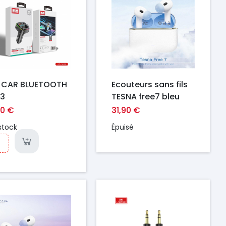
 CAR BLUETOOTH
Ecouteurs sans fils
3
TESNA free7 bleu
90 €
31,90 €
stock
Épuisé
ix
Prix