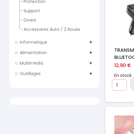
Protection
Support
Divers
Accessoires Auto / 2 Roues
Informatique
add
TRANSM
Alimentation
add
BLUETO
Multimédia
MULTIF
add
12,90 €
EARLDO
Outillages
add
En stock
NOIR
Prix