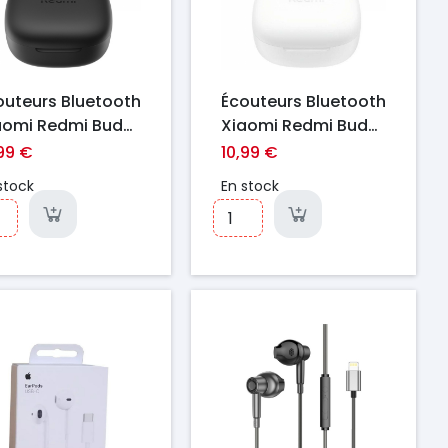
outeurs Bluetooth
Écouteurs Bluetooth
aomi Redmi Buds
Xiaomi Redmi Buds
lay Noir
6 Play Blanc
,99 €
10,99 €
stock
En stock
ix
Prix