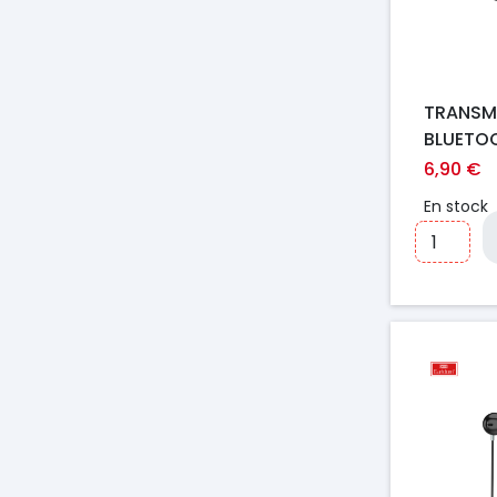
TRANSM
BLUETO
MULTIF
6,90 €
EARLDO
En stock
NOIR
Prix