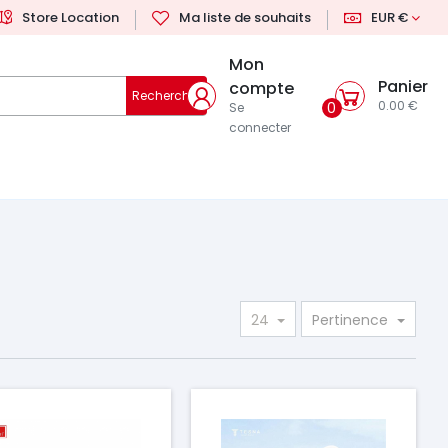
Store Location
Ma liste de souhaits
EUR €
Mon
Panier
compte
Rechercher
0.00 €
0
Se
connecter
24
Pertinence
ix
Prix