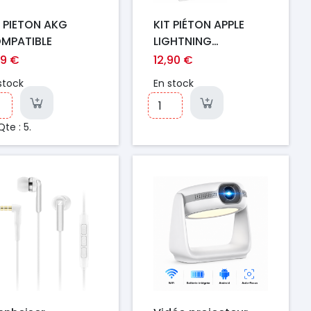
T PIETON AKG
KIT PIÉTON APPLE
MPATIBLE
LIGHTNING
MMTN2ZM/A
79 €
12,90 €
ORIGINAL
stock
En stock
Qte : 5.
ix
Prix