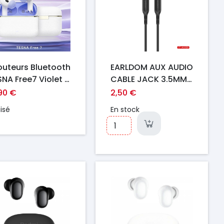
outeurs Bluetooth
EARLDOM AUX AUDIO
SNA Free7 Violet -
CABLE JACK 3.5MM
C, Bluetooth 5.4
ET-AUX08 NOIR
,90 €
2,50 €
 Autonomie
isé
En stock
ngue Durée
ix
Prix