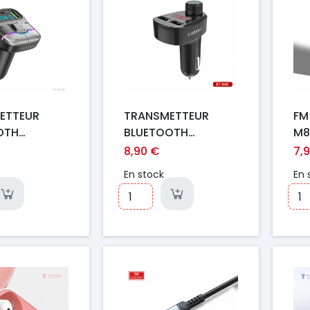
ETTEUR
TRANSMETTEUR
FM
OTH
BLUETOOTH
M8
ONCTION
MULTIFONCTION
8,90 €
7,
M ET-M100
EARLDOM ET-M45
En stock
En 
NOIR
Prix
Pr