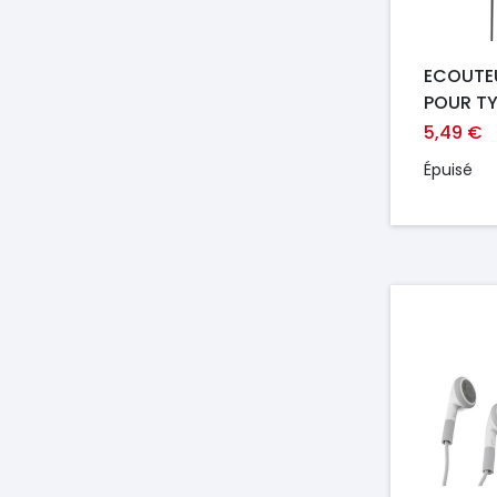
ECOUTE
POUR T
IPHONE 1
5,49 €
E68 SIL
Épuisé
Prix