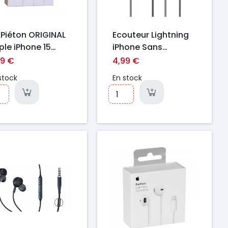
t Piéton ORIGINAL
Ecouteur Lightning
ple iPhone 15
iPhone Sans
B-C MTJY3ZM/A
Bluetooth SENDEM
99 €
4,99 €
MYQY3ZM Blanc
stock
En stock
îte/Blister)
ix
Prix