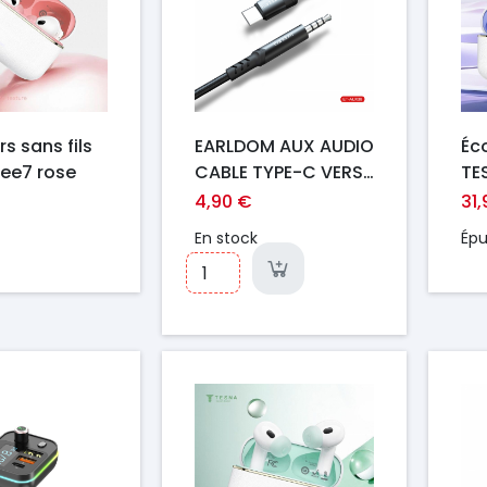
s sans fils
EARLDOM AUX AUDIO
Éc
ree7 rose
CABLE TYPE-C VERS
TE
JACK ET-AUX38
AN
4,90 €
31
NOIR
et
En stock
Épu
Lo
Prix
Pr