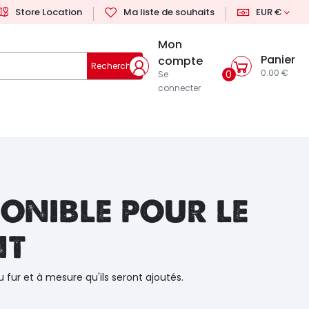
Store Location
Ma liste de souhaits
EUR €
Mon
Panier
compte
Rechercher
0.00 €
0
Se
connecter
onible pour le
nt
u fur et à mesure qu'ils seront ajoutés.