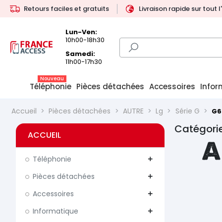
Retours faciles et gratuits
Livraison rapide sur tout 
Lun-Ven:
10h00-18h30
Samedi:
11h00-17h30
Nouveau
Téléphonie
Pièces détachées
Accessoires
Infor
Accueil
Pièces détachées
AUTRE
Lg
Série G
G6
Catégorie
ACCUEIL
A
Téléphonie
add
Pièces détachées
add
Accessoires
add
Informatique
add