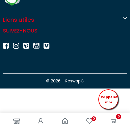

Liens utiles
SUIVEZ-NOUS
© 2026 - ReswapC
Rappelez
moi
0
0