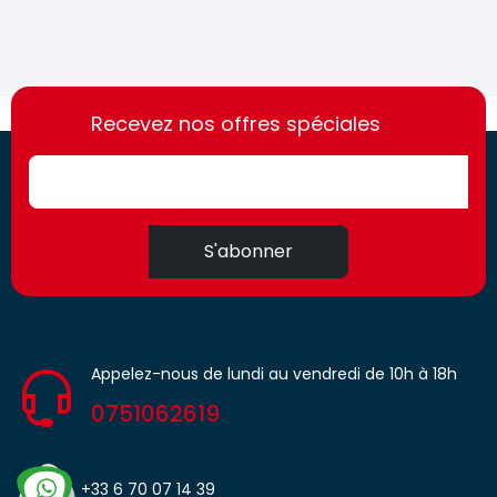
https://france-
https://france-
access.fr
Recevez nos offres spéciales
access.fr
S'abonner
Appelez-nous de lundi au vendredi de 10h à 18h
0751062619
+33 6 70 07 14 39