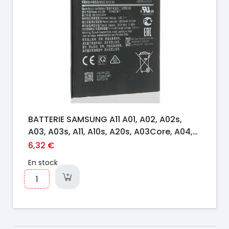
BATTERIE SAMSUNG A11 A01, A02, A02s,
A03, A03s, A11, A10s, A20s, A03Core, A04,
A03e, M04, A22, 5G, A14, 5G Series
6,32 €
En stock