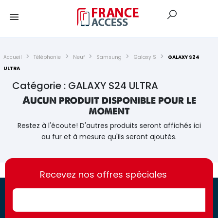
Accueil
Téléphonie
Neuf
Samsung
Galaxy S
GALAXY S24
ULTRA
Catégorie : GALAXY S24 ULTRA
Aucun produit disponible pour le
moment
Restez à l'écoute! D'autres produits seront affichés ici
au fur et à mesure qu'ils seront ajoutés.
https://france-
https://france-
access.fr
Recevez nos offres spéciales
access.fr