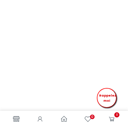
Rappelez
moi
0
0