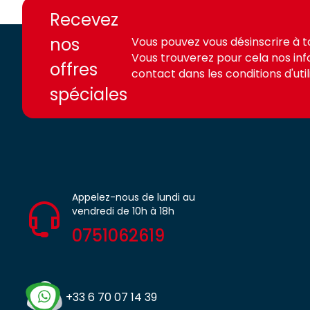
access.fr
access.fr
Recevez
nos
Vous pouvez vous désinscrire à 
Vous trouverez pour cela nos in
offres
contact dans les conditions d'utili
spéciales
Appelez-nous de lundi au
vendredi de 10h à 18h
0751062619
+33 6 70 07 14 39