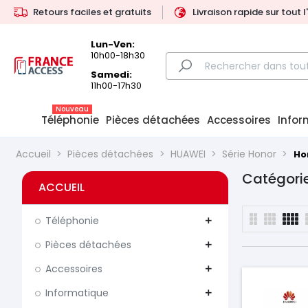
Retours faciles et gratuits
Livraison rapide sur tout 
Lun-Ven:
10h00-18h30
Samedi:
11h00-17h30
Nouveau
Téléphonie
Pièces détachées
Accessoires
Infor
Accueil
Pièces détachées
HUAWEI
Série Honor
Hon
Catégorie 
ACCUEIL
Téléphonie
add
Pièces détachées
add
Accessoires
add
Informatique
add
Prix