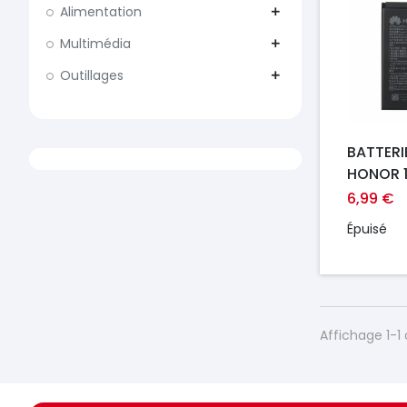
Alimentation
add
Multimédia
add
Outillages
add
BATTERI
HONOR 10
SMART 2
6,99 €
PSMART
Épuisé
Affichage 1-1 
https://france-
https://france-