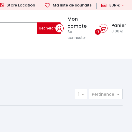
Store Location
Ma liste de souhaits
EUR €
Mon
Panier
compte
Rechercher
0.00 €
0
Se
connecter
1
Pertinence