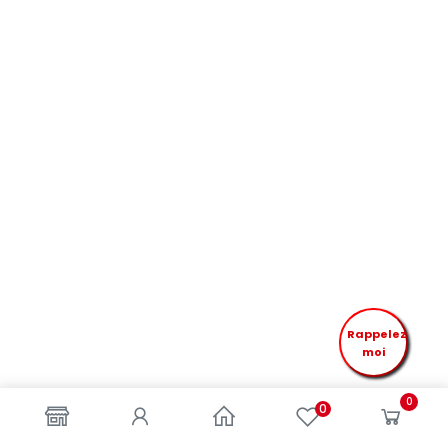
Rappelez
moi
0
0