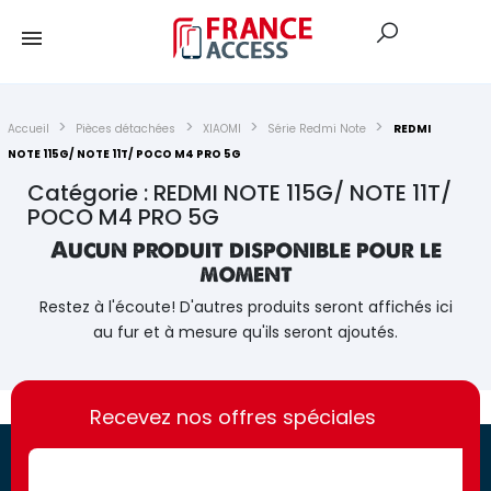
Accueil
Pièces détachées
XIAOMI
Série Redmi Note
REDMI
NOTE 115G/ NOTE 11T/ POCO M4 PRO 5G
Catégorie : REDMI NOTE 115G/ NOTE 11T/
POCO M4 PRO 5G
Aucun produit disponible pour le
moment
Restez à l'écoute! D'autres produits seront affichés ici
au fur et à mesure qu'ils seront ajoutés.
https://france-
https://france-
access.fr
Recevez nos offres spéciales
access.fr