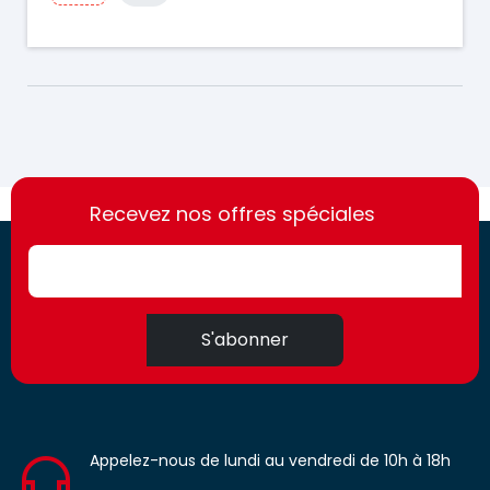
https://france-
https://france-
access.fr
Recevez nos offres spéciales
access.fr
S'abonner
Appelez-nous de lundi au vendredi de 10h à 18h