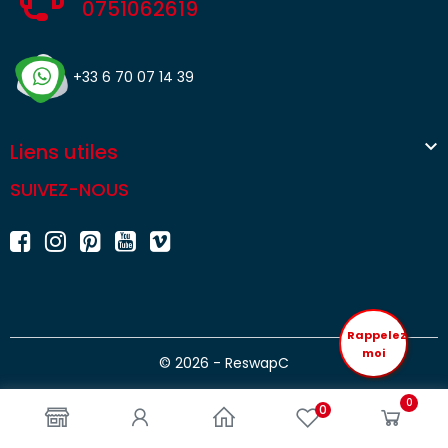
0751062619
+33 6 70 07 14 39

Liens utiles
SUIVEZ-NOUS
Rappelez
moi
© 2026 - ReswapC
0
0