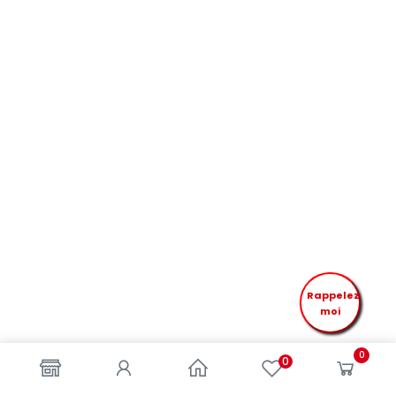
Rappelez
moi
0
0