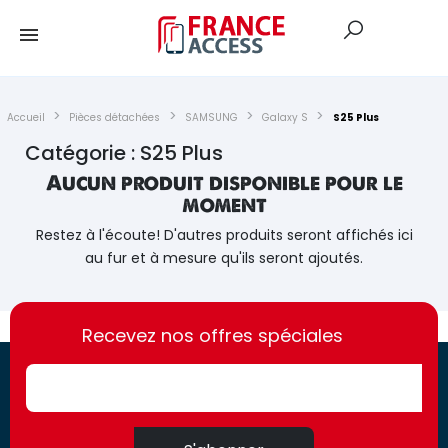
Accueil
Pièces détachées
SAMSUNG
Galaxy S
S25 Plus
Catégorie : S25 Plus
Aucun produit disponible pour le
moment
Restez à l'écoute! D'autres produits seront affichés ici
au fur et à mesure qu'ils seront ajoutés.
https://france-
https://france-
access.fr
Recevez nos offres spéciales
access.fr