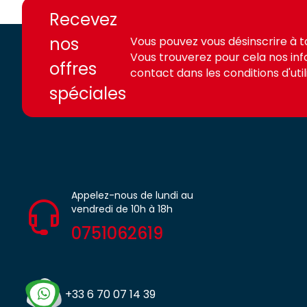
access.fr
access.fr
Recevez
nos
Vous pouvez vous désinscrire à 
Vous trouverez pour cela nos in
offres
contact dans les conditions d'utili
spéciales
Appelez-nous de lundi au
vendredi de 10h à 18h
0751062619
+33 6 70 07 14 39