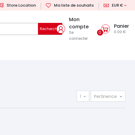
Store Location
Ma liste de souhaits
EUR €
Mon
Panier
compte
Rechercher
0.00 €
0
Se
connecter
1
Pertinence