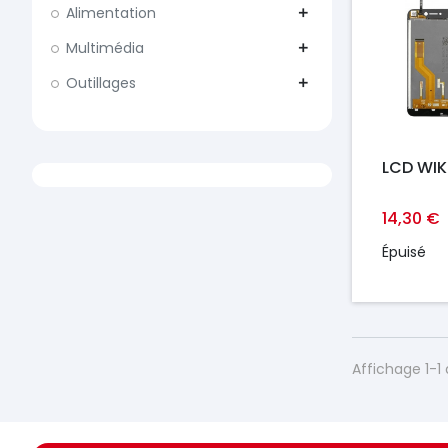
Alimentation
add
Multimédia
add
Outillages
add
LCD WIK
14,30 €
Épuisé
Affichage 1-1 
https://france-
https://france-