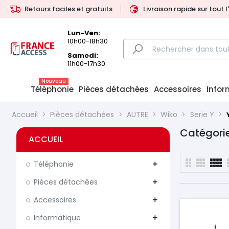
Retours faciles et gratuits
Livraison rapide sur tout 
Lun-Ven:
10h00-18h30
Samedi:
11h00-17h30
Nouveau
Téléphonie
Pièces détachées
Accessoires
Infor
Accueil
Pièces détachées
AUTRE
Wiko
Serie Y
Catégorie
ACCUEIL
Téléphonie
add
Pièces détachées
add
Accessoires
add
Informatique
add
Prix