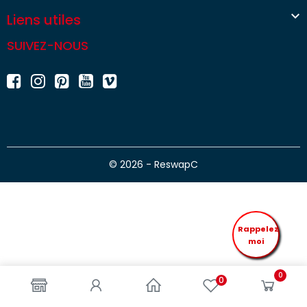

Liens utiles
SUIVEZ-NOUS
© 2026 - ReswapC
Rappelez
moi
0
0