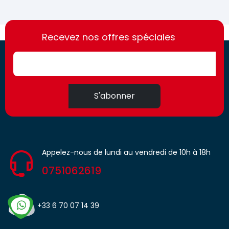
https://france-
https://france-
access.fr
Recevez nos offres spéciales
access.fr
S'abonner
Appelez-nous de lundi au vendredi de 10h à 18h
0751062619
+33 6 70 07 14 39