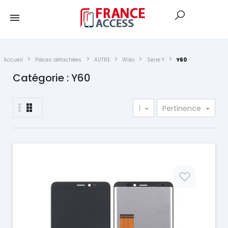
Accueil
Pièces détachées
AUTRE
Wiko
Serie Y
Y60
Catégorie : Y60
1
Pertinence
Prix