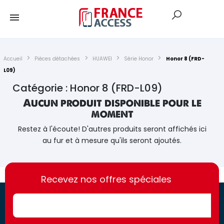
Accueil
Pièces détachées
HUAWEI
Série Honor
Honor 8 (FRD-
L09)
Catégorie : Honor 8 (FRD-L09)
Aucun produit disponible pour le
moment
Restez à l'écoute! D'autres produits seront affichés ici
au fur et à mesure qu'ils seront ajoutés.
https://france-
https://france-
access.fr
Recevez nos offres spéciales
access.fr