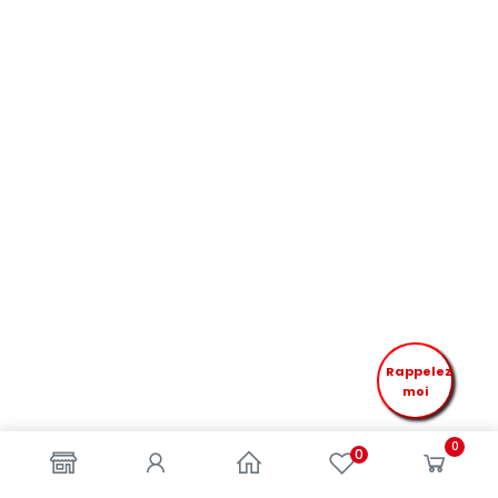
Rappelez
moi
0
0