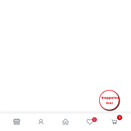
Rappelez
moi
0
0