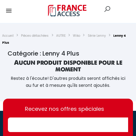
Accueil
Pièces détachées
AUTRE
Wiko
Série Lenny
Lenny 4
Plus
Catégorie : Lenny 4 Plus
Aucun produit disponible pour le
moment
Restez à l'écoute! D'autres produits seront affichés ici
au fur et à mesure qu'ils seront ajoutés.
https://france-
https://france-
access.fr
Recevez nos offres spéciales
access.fr