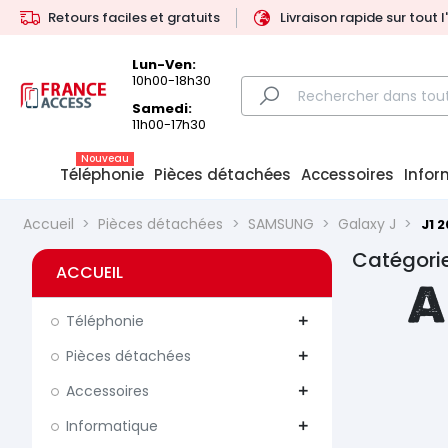
Retours faciles et gratuits
Livraison rapide sur tout 
Lun-Ven:
10h00-18h30
Samedi:
11h00-17h30
Nouveau
Téléphonie
Pièces détachées
Accessoires
Infor
Accueil
Pièces détachées
SAMSUNG
Galaxy J
J1 2
Catégorie
ACCUEIL
A
Téléphonie
add
Pièces détachées
add
Accessoires
add
Informatique
add