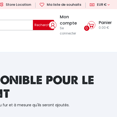
Store Location
Ma liste de souhaits
EUR €
Mon
Panier
compte
Rechercher
0.00 €
0
Se
connecter
onible pour le
nt
u fur et à mesure qu'ils seront ajoutés.