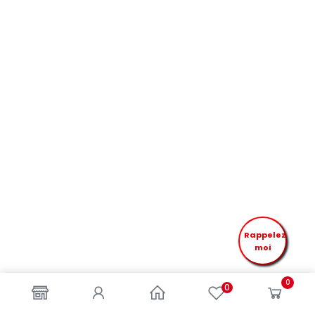
Rappelez
moi
0
0