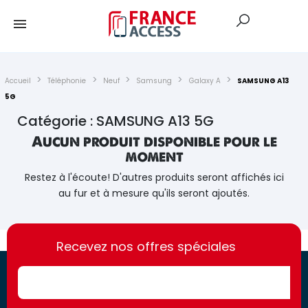
Accueil
Téléphonie
Neuf
Samsung
Galaxy A
SAMSUNG A13
5G
Catégorie : SAMSUNG A13 5G
Aucun produit disponible pour le
moment
Restez à l'écoute! D'autres produits seront affichés ici
au fur et à mesure qu'ils seront ajoutés.
https://france-
https://france-
access.fr
Recevez nos offres spéciales
access.fr