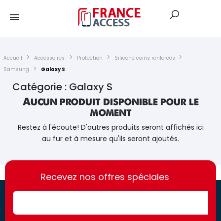
Accueil
Accessoires
Protection
Silicone coins renforcés
Samsung
Galaxy S
Catégorie : Galaxy S
Aucun produit disponible pour le
moment
Restez à l'écoute! D'autres produits seront affichés ici
au fur et à mesure qu'ils seront ajoutés.
https://france-
https://france-
access.fr
Recevez nos offres spéciales
access.fr