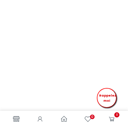
Rappelez
moi
0
0