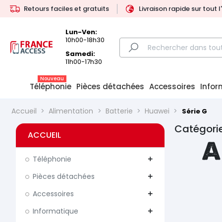
Retours faciles et gratuits
Livraison rapide sur tout 
Lun-Ven:
10h00-18h30
Samedi:
11h00-17h30
Nouveau
Téléphonie
Pièces détachées
Accessoires
Infor
Accueil
Alimentation
Batterie
Huawei
Série G
Catégorie
ACCUEIL
A
Téléphonie
add
Pièces détachées
add
Accessoires
add
Informatique
add