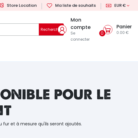
Store Location
Ma liste de souhaits
EUR €
Mon
Panier
compte
Rechercher
0.00 €
0
Se
connecter
onible pour le
nt
u fur et à mesure qu'ils seront ajoutés.