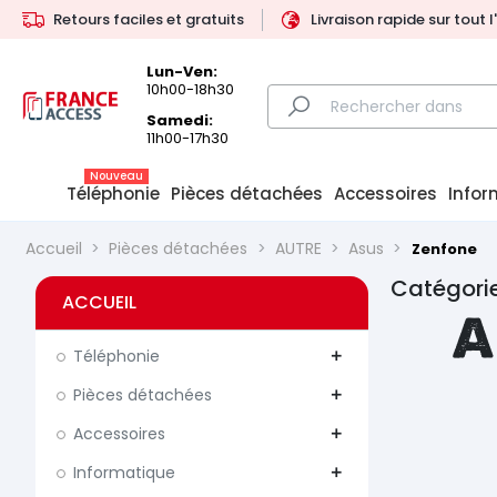
Retours faciles et gratuits
Livraison rapide sur tout 
Lun-Ven:
10h00-18h30
Samedi:
11h00-17h30
Nouveau
Téléphonie
Pièces détachées
Accessoires
Infor
Accueil
Pièces détachées
AUTRE
Asus
Zenfone
Catégorie
ACCUEIL
A
Téléphonie
add
Pièces détachées
add
Accessoires
add
Informatique
add