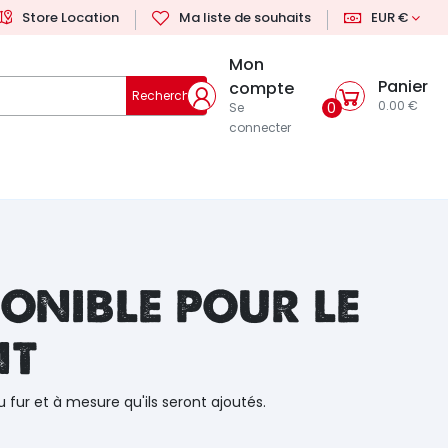
Store Location
Ma liste de souhaits
EUR €
Mon
Panier
compte
Rechercher
0.00 €
0
Se
connecter
onible pour le
nt
u fur et à mesure qu'ils seront ajoutés.