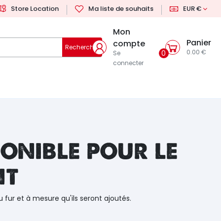
Store Location
Ma liste de souhaits
EUR €
Mon
Panier
compte
Rechercher
0.00 €
0
Se
connecter
onible pour le
nt
u fur et à mesure qu'ils seront ajoutés.