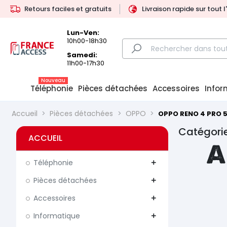
Retours faciles et gratuits
Livraison rapide sur tout 
Lun-Ven:
10h00-18h30
Samedi:
11h00-17h30
Nouveau
Téléphonie
Pièces détachées
Accessoires
Infor
Accueil
Pièces détachées
OPPO
OPPO RENO 4 PRO 
Catégori
ACCUEIL
A
Téléphonie
add
Pièces détachées
add
Accessoires
add
Informatique
add