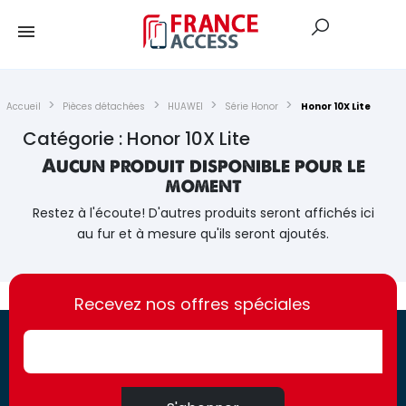
Accueil
Pièces détachées
HUAWEI
Série Honor
Honor 10X Lite
Catégorie : Honor 10X Lite
Aucun produit disponible pour le
moment
Restez à l'écoute! D'autres produits seront affichés ici
au fur et à mesure qu'ils seront ajoutés.
https://france-
https://france-
access.fr
Recevez nos offres spéciales
access.fr