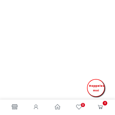
Rappelez
moi
0
0