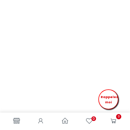
Rappelez
moi
0
0