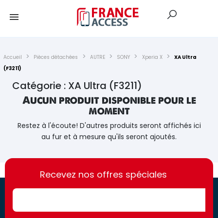
Accueil
Pièces détachées
AUTRE
SONY
Xperia X
XA Ultra
(F3211)
Catégorie : XA Ultra (F3211)
Aucun produit disponible pour le
moment
Restez à l'écoute! D'autres produits seront affichés ici
au fur et à mesure qu'ils seront ajoutés.
https://france-
https://france-
access.fr
Recevez nos offres spéciales
access.fr