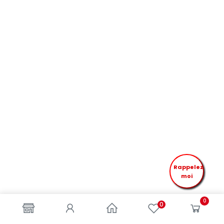
Rappelez
moi
0
0