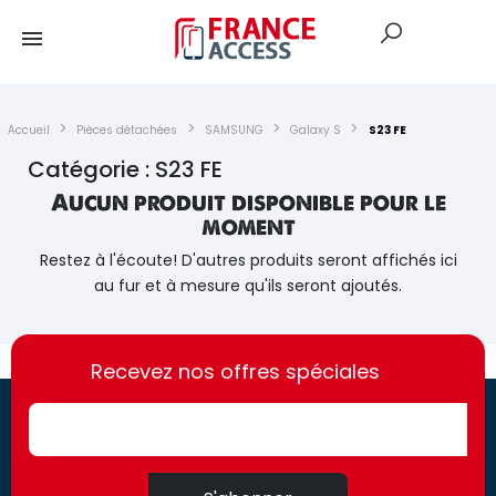
Accueil
Pièces détachées
SAMSUNG
Galaxy S
S23 FE
Catégorie : S23 FE
Aucun produit disponible pour le
moment
Restez à l'écoute! D'autres produits seront affichés ici
au fur et à mesure qu'ils seront ajoutés.
https://france-
https://france-
access.fr
Recevez nos offres spéciales
access.fr