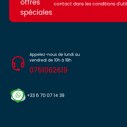
offres
contact dans les conditions d'utili
spéciales
Appelez-nous de lundi au
vendredi de 10h à 18h
0751062619
+33 6 70 07 14 39