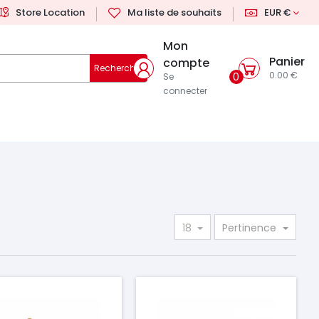
Store Location
Ma liste de souhaits
EUR €
Mon
Panier
compte
Rechercher
0.00 €
0
Se
connecter
18
Pertinence
ix
Prix