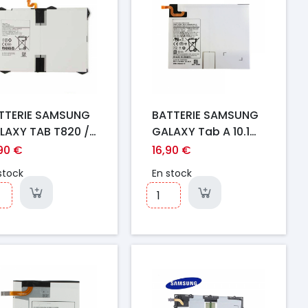
TTERIE SAMSUNG
BATTERIE SAMSUNG
LAXY TAB T820 /
GALAXY Tab A 10.1
25
(2019) T510/ T515
,90 €
16,90 €
stock
En stock
ix
Prix