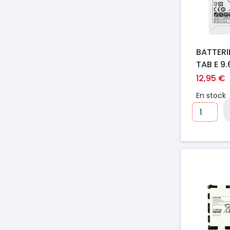
BATTER
TAB E 9.
T560/T5
12,95 €
BT561AB
En stock
Prix