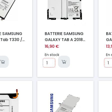
IE SAMSUNG
BATTERIE SAMSUNG
BA
Tab T330 /
GALAXY TAB A 2018
GA
T335
10.5" T590/ T595
T2
16,90 €
13
En stock
En 
Prix
Pr