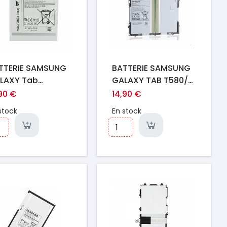
TTERIE SAMSUNG
BATTERIE SAMSUNG
LAXY Tab
GALAXY TAB T580/
30/T231/T235
T585
,90 €
14,90 €
stock
En stock
ix
Prix