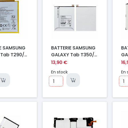
IE SAMSUNG
BATTERIE SAMSUNG
BA
 Tab T290/
GALAXY Tab T350/
GA
T355 /T350
T8
13,90 €
16
En stock
En 
Prix
Pr