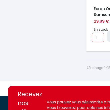
Ecran Or
Samsun
Tab S9 
29,99 €
X610/X6
En stock
Affichage 1-18
https://france-
https://france-
access.fr
access.fr
Recevez
nos
Vous pouvez vous désinscrire à 
Vous trouverez pour cela nos in