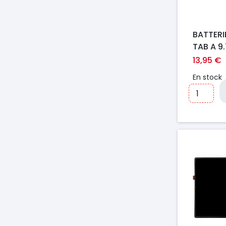
BATTER
TAB A 9.
T550/T5
13,95 €
BT550A
En stock
Prix