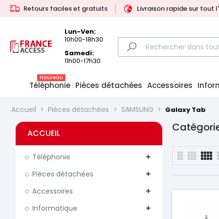
Retours faciles et gratuits
Livraison rapide sur tout 
Lun-Ven:
10h00-18h30
Samedi:
11h00-17h30
Nouveau
Téléphonie
Pièces détachées
Accessoires
Infor
Accueil
Pièces détachées
SAMSUNG
Galaxy Tab
Catégorie
ACCUEIL
Téléphonie
add
Pièces détachées
add
Accessoires
add
Informatique
add
Prix