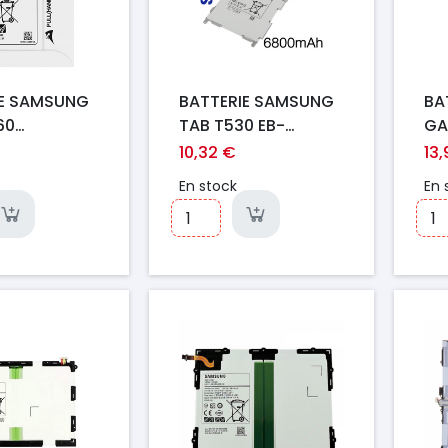
IE SAMSUNG
BATTERIE SAMSUNG
BA
60
TAB T530 EB-
GA
61 EB-
BT530FBU
T31
10,32 €
13
E
En stock
En 
Prix
Pr