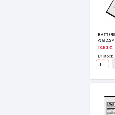
BATTER
GALAXY 
T331 / 
13,90 €
En stock
Prix