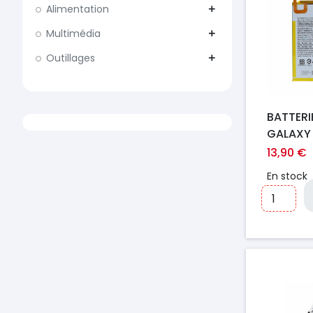
Alimentation
add
Multimédia
add
Outillages
add
BATTER
GALAXY
T295
13,90 €
En stock
Prix