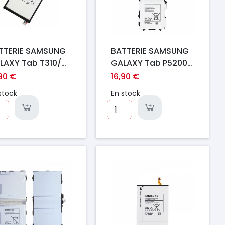
TTERIE SAMSUNG
BATTERIE SAMSUNG
LAXY Tab T310/
GALAXY Tab P5200 /
1 / T315
P5210 / P5220
,90 €
16,90 €
stock
En stock
ix
Prix