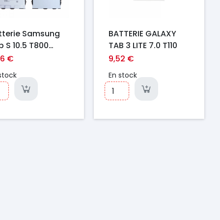
tterie Samsung
BATTERIE GALAXY
b S 10.5 T800
TAB 3 LITE 7.0 T110
igine EB-
96 €
9,52 €
800FBJ
stock
En stock