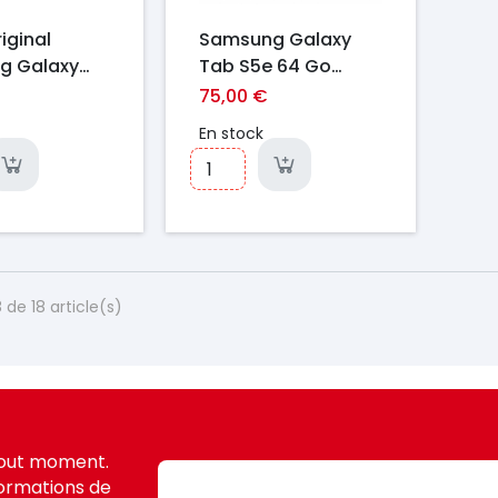
iginal
Samsung Galaxy
g Galaxy
Tab S5e 64 Go
Fe+
Grade A - Premium
75,00 €
16
En stock
 de 18 article(s)
tout moment.
formations de