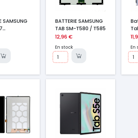
IE SAMSUNG
BATTERIE SAMSUNG
Ba
7
TAB SM-T580 / T585
Ta
55 EB-
Or
12,96 €
11,
BE
BT
En stock
En 
Prix