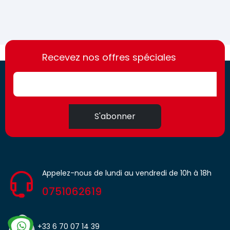
https://france-
https://france-
access.fr
Recevez nos offres spéciales
access.fr
S'abonner
Appelez-nous de lundi au vendredi de 10h à 18h
0751062619
+33 6 70 07 14 39