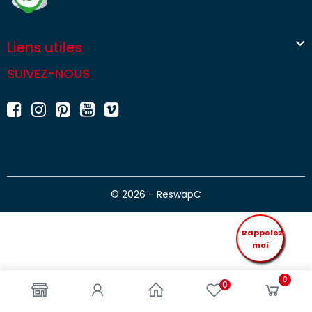

Liens utiles
SUIVEZ-NOUS
© 2026 - ReswapC
Rappelez
moi
0
0