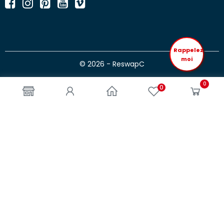
Rappelez
moi
© 2026 - ReswapC
0
0