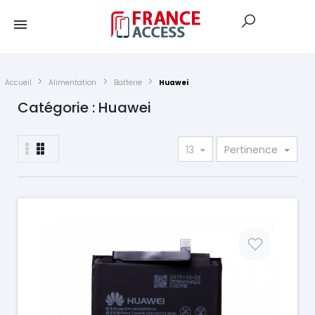
Accueil
Alimentation
Batterie
Huawei
Catégorie : Huawei
13
Pertinence
Prix