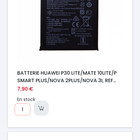
BATTERIE HUAWEI P30 LITE/MATE 10LITE/P
SMART PLUS/NOVA 2PLUS/NOVA 3I, REF
HB356687ECW
7,90 €
En stock