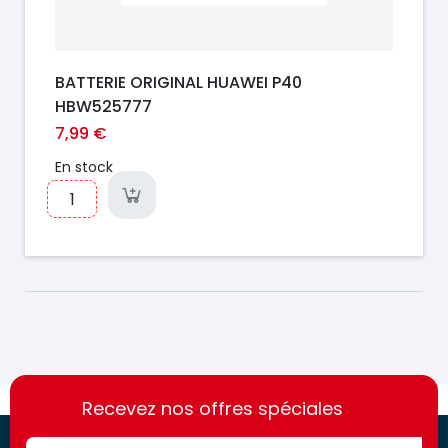
BATTERIE ORIGINAL HUAWEI P40
HBW525777
7,99 €
En stock
https://france-
https://france-
access.fr
Recevez nos offres spéciales
access.fr