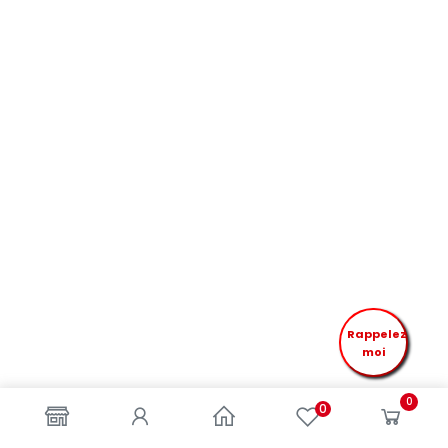
Rappelez
moi
0
0