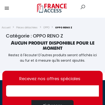
Accueil
Pièces détachées
OPPO
OPPO RENO Z
Catégorie : OPPO RENO Z
Aucun produit disponible pour le
moment
Restez à l'écoute! D'autres produits seront affichés ici
au fur et à mesure qu'ils seront ajoutés.
https://france-
https://france-
access.fr
Recevez nos offres spéciales
access.fr