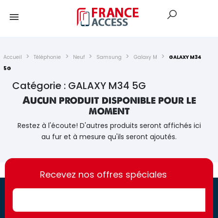
Accueil
Téléphonie
Neuf
Samsung
Galaxy M
GALAXY M34
5G
Catégorie : GALAXY M34 5G
Aucun produit disponible pour le
moment
Restez à l'écoute! D'autres produits seront affichés ici
au fur et à mesure qu'ils seront ajoutés.
https://france-
https://france-
access.fr
Recevez nos offres spéciales
access.fr