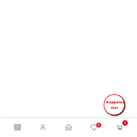
Rappelez
moi
0
0