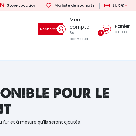
Store Location
Ma liste de souhaits
EUR €
Mon
Panier
compte
Rechercher
0.00 €
0
Se
connecter
onible pour le
nt
u fur et à mesure qu'ils seront ajoutés.