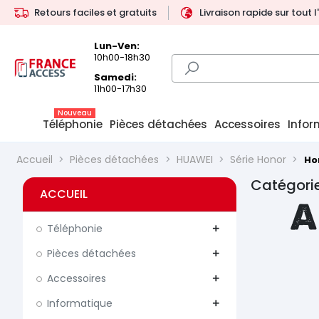
Retours faciles et gratuits
Livraison rapide sur tout 
Lun-Ven:
10h00-18h30
Samedi:
11h00-17h30
Nouveau
Téléphonie
Pièces détachées
Accessoires
Infor
Accueil
Pièces détachées
HUAWEI
Série Honor
Ho
Catégorie
ACCUEIL
A
Téléphonie
add
Pièces détachées
add
Accessoires
add
Informatique
add