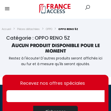
Accueil
Pièces détachées
OPPO
OPPO RENO 5Z
Catégorie : OPPO RENO 5Z
Aucun produit disponible pour le
moment
Restez à l'écoute! D'autres produits seront affichés ici
au fur et à mesure qu'ils seront ajoutés.
https://france-
https://france-
access.fr
Recevez nos offres spéciales
access.fr