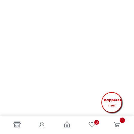
Rappelez
moi
0
0