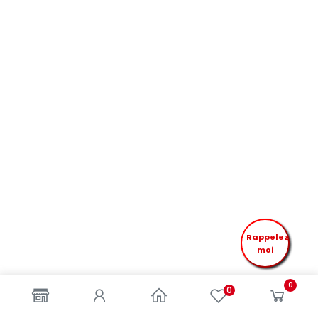
Rappelez
moi
0
0