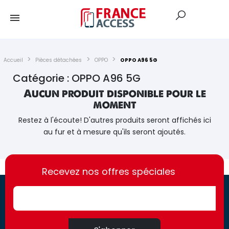
Accueil
Pièces détachées
OPPO
OPPO A96 5G
Catégorie : OPPO A96 5G
Aucun produit disponible pour le
moment
Restez à l'écoute! D'autres produits seront affichés ici
au fur et à mesure qu'ils seront ajoutés.
https://france-
https://france-
access.fr
Recevez nos offres spéciales
access.fr