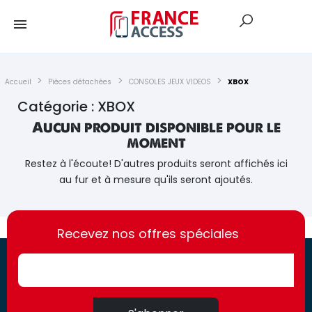
Accueil
Pièces détachées
CONSOLES JEUX VIDEOS
XBOX
Catégorie : XBOX
Aucun produit disponible pour le
moment
Restez à l'écoute! D'autres produits seront affichés ici
au fur et à mesure qu'ils seront ajoutés.
https://france-
https://france-
access.fr
Recevez nos offres spéciales
access.fr