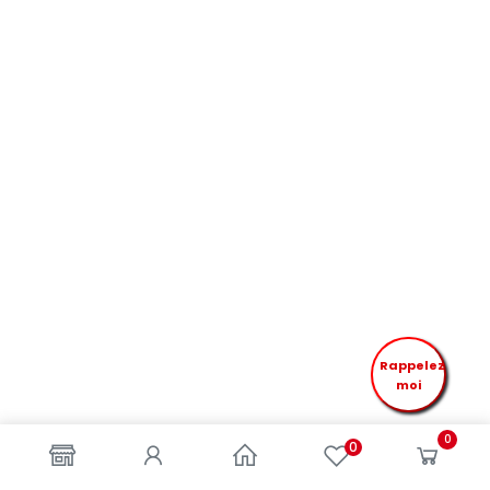
Rappelez
moi
0
0