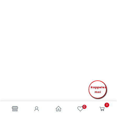
Rappelez
moi
0
0