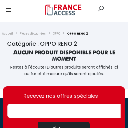
Accueil
Pièces détachées
OPPO
OPPO RENO 2
Catégorie : OPPO RENO 2
Aucun produit disponible pour le
moment
Restez à l'écoute! D'autres produits seront affichés ici
au fur et à mesure qu'ils seront ajoutés.
https://france-
https://france-
access.fr
Recevez nos offres spéciales
access.fr