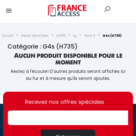
Accueil
Pièces détachées
AUTRE
Lg
Série G
G4s (H735)
Catégorie : G4s (H735)
Aucun produit disponible pour le
moment
Restez à l'écoute! D'autres produits seront affichés ici
au fur et à mesure qu'ils seront ajoutés.
https://france-
https://france-
access.fr
Recevez nos offres spéciales
access.fr