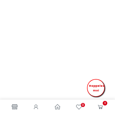
Rappelez
moi
0
0