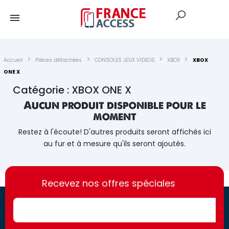
Accueil
Pièces détachées
CONSOLES JEUX VIDEOS
XBOX
XBOX
ONE X
Catégorie : XBOX ONE X
Aucun produit disponible pour le
moment
Restez à l'écoute! D'autres produits seront affichés ici
au fur et à mesure qu'ils seront ajoutés.
https://france-
https://france-
access.fr
Recevez nos offres spéciales
access.fr