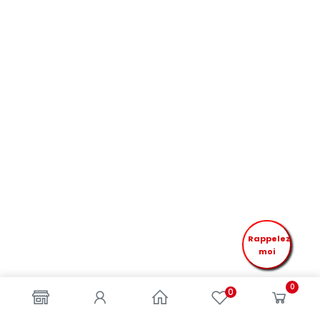
Rappelez
moi
0
0