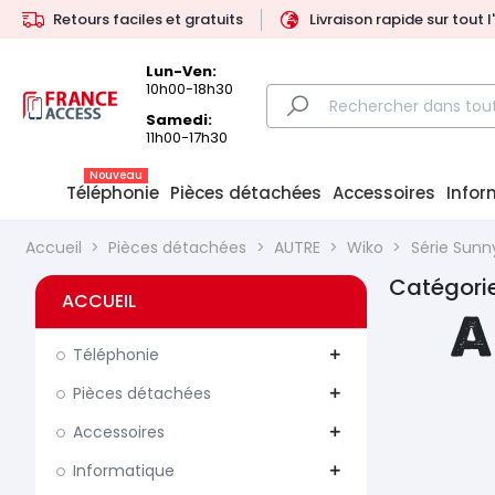
Retours faciles et gratuits
Livraison rapide sur tout 
Lun-Ven:
10h00-18h30
Samedi:
11h00-17h30
Nouveau
Téléphonie
Pièces détachées
Accessoires
Infor
Accueil
Pièces détachées
AUTRE
Wiko
Série Sunn
Catégorie
ACCUEIL
A
Téléphonie
add
Pièces détachées
add
Accessoires
add
Informatique
add