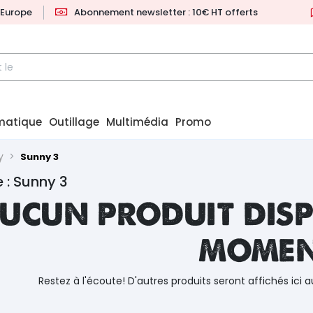
l'Europe
Abonnement newsletter : 10€ HT offerts
matique
Outillage
Multimédia
Promo
y
Sunny 3
 : Sunny 3
ucun produit disp
mome
Restez à l'écoute! D'autres produits seront affichés ici a