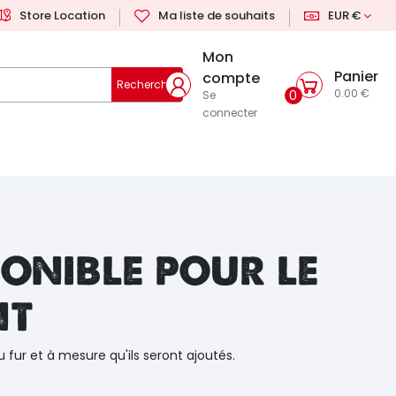
Store Location
Ma liste de souhaits
EUR €
Mon
Panier
compte
Rechercher
0.00 €
0
Se
connecter
onible pour le
nt
u fur et à mesure qu'ils seront ajoutés.