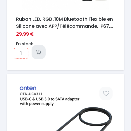
Ruban LED, RGB ,10M Bluetooth Flexible en
Silicone avec APP/Télécommande, IP67,
Synchronisation Musicale,
29,99 €
Extérieur/Intérieur
En stock
Prix