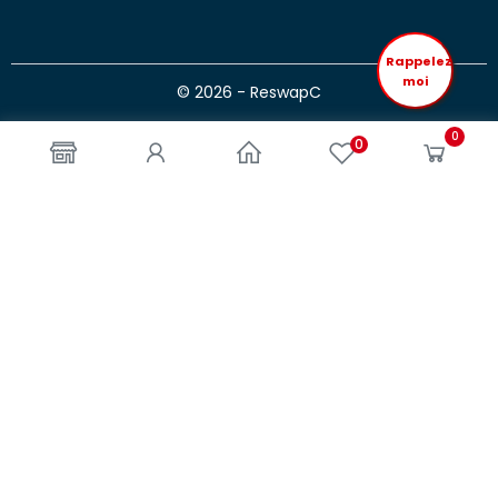
Rappelez
moi
© 2026 - ReswapC
0
0