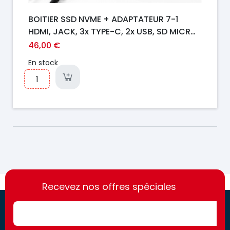
BOITIER SSD NVME + ADAPTATEUR 7-1
HDMI, JACK, 3x TYPE-C, 2x USB, SD MICRO
SD, RJ45 10GBITS ONTEN
46,00 €
En stock
https://france-
https://france-
access.fr
Recevez nos offres spéciales
access.fr