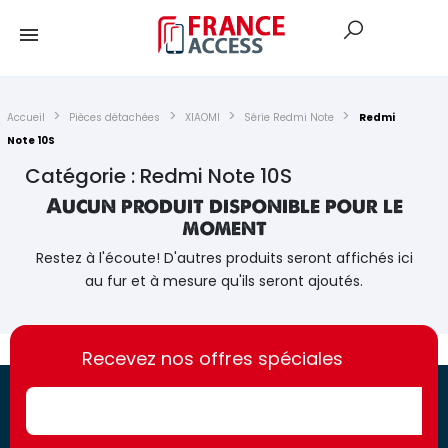
Accueil
Pièces détachées
XIAOMI
Série Redmi Note
Redmi
Note 10S
Catégorie : Redmi Note 10S
Aucun produit disponible pour le
moment
Restez à l'écoute! D'autres produits seront affichés ici
au fur et à mesure qu'ils seront ajoutés.
https://france-
https://france-
access.fr
Recevez nos offres spéciales
access.fr