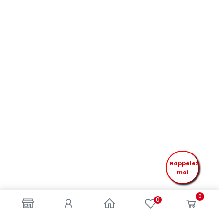
Rappelez
moi
0
0