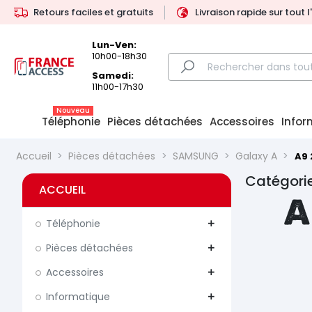
Retours faciles et gratuits
Livraison rapide sur tout 
Lun-Ven:
10h00-18h30
Samedi:
11h00-17h30
Nouveau
Téléphonie
Pièces détachées
Accessoires
Infor
Accueil
Pièces détachées
SAMSUNG
Galaxy A
A9 
Catégorie
ACCUEIL
A
Téléphonie
add
Pièces détachées
add
Accessoires
add
Informatique
add